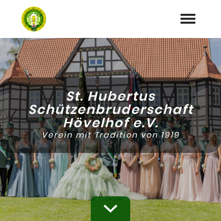
Startseite
News
St. Hubertus
Verein
Schützenbruderschaft
expand_more
Hövelhof e.V.
Termine
Verein mit Tradition von 1919
Vereinskalender
Abteilungen
expand_more
Sponsoren
Galerie